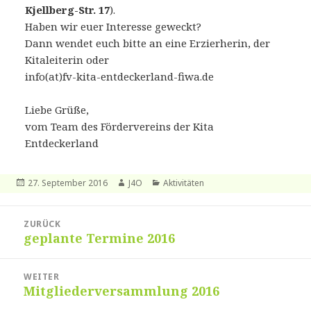
Kjellberg-Str. 17
).
Haben wir euer Interesse geweckt?
Dann wendet euch bitte an eine Erzierherin, der
Kitaleiterin oder
info(at)fv-kita-entdeckerland-fiwa.de
Liebe Grüße,
vom Team des Fördervereins der Kita
Entdeckerland
Veröffentlicht
Autor
Kategorien
27. September 2016
J4O
Aktivitäten
am
Beitrags-
ZURÜCK
Navigation
geplante Termine 2016
Vorheriger
Beitrag:
WEITER
Mitgliederversammlung 2016
Nächster
Beitrag: